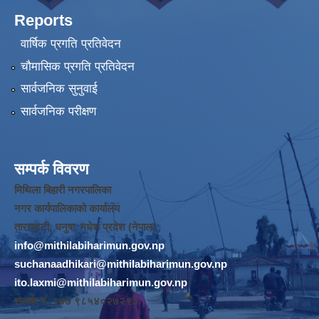
Reports
वार्षिक प्रगति प्रतिवेदन
चौमासिक प्रगति प्रतिवेदन
सार्वजनिक सुनुवाई
सार्वजनिक परीक्षण
सम्पर्क विवरण
मिथिला बिहारी नगरपालिका
नगर कार्यपालिकाको कार्यालय
तारापट्टी, धनुषा, मधेश प्रदेश (नेपाल)
info@mithilabiharimun.gov.np
suchanaadhikari@mithilabiharimun.gov.np
ito.laxmi@mithilabiharimun.gov.np
सम्पर्क नं. ‌९७७ ९८५४०२७२९३