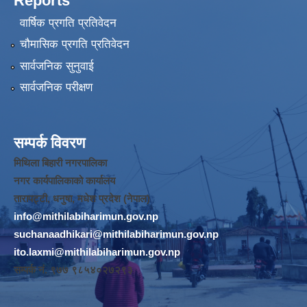
Reports
वार्षिक प्रगति प्रतिवेदन
चौमासिक प्रगति प्रतिवेदन
सार्वजनिक सुनुवाई
सार्वजनिक परीक्षण
सम्पर्क विवरण
मिथिला बिहारी नगरपालिका
नगर कार्यपालिकाको कार्यालय
तारापट्टी, धनुषा, मधेश प्रदेश (नेपाल)
info@mithilabiharimun.gov.np
suchanaadhikari@mithilabiharimun.gov.np
ito.laxmi@mithilabiharimun.gov.np
सम्पर्क नं. ‌९७७ ९८५४०२७२९३