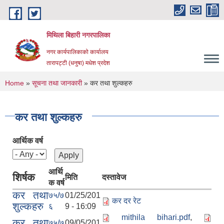
Skip to main content
मिथिला बिहारी नगरपालिका
नगर कार्यपालिकाको कार्यालय
तारापट्टी (धनुषा) मधेश प्रदेश
You are here
Home
»
सूचना तथा जानकारी
» कर तथा शुल्कहरु
कर तथा शुल्कहरु
आर्थिक वर्ष
आर्थि
शिर्षक
मिति
दस्तावेज
क वर्ष
कर तथा
७५/७
01/25/201
कर दर रेट
शुल्कहरु
६
9 - 16:09
mithila bihari.pdf
,
कर तथा
७५/७
09/05/201