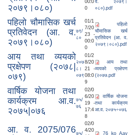
00:0
व. २०७९।
२०७९।०८०)
0
०८०).pdf
पहिलो चौमासिक खर्च
01/1
पहिलो
7/20
प्रतिवेदन (आ. व.
७९/
चौमासिक खर्च
23 -
८०
प्रतिवेदन (आ. व.
२०७९।०८०)
00:0
२०७९।०८०).pdf
0
आय तथा व्ययको
01/2
२०७
8/20
आय तथा
प्रक्षेपण (२०७८|
८।
21 -
व्ययको प्रक्षेपण
०७९)
०७९
08:0
(२०७७.pdf
9
वार्षिक योजना तथा
02/0
6/20
वार्षिक योजना
कार्यक्रम आ.व.
७५/
19 -
तथा कार्यक्रम
७६
२०७५|०७६
17:4
आ.व. २०७५÷०७६
8
02/0
आ. व. 2075/076
4/20
७५/
76 ko Aay