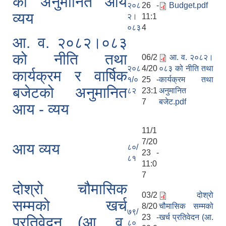
को अनुमानित आय
२०८
26 -
Budget.pdf
व्यय
२।
11:1
०८३
4
आ. व. २०८२।०८३
को नीति तथा
06/2
आ. व. २०८२।
२०८
4/20
०८३ को नीति तथा
कार्यक्रम र वार्षिक
१/०
25 -
कार्यक्रम तथा
बजेटको अनुमानित
८२
23:1
अनुमानित
7
बजेट.pdf
आय - व्यय
11/1
7/20
आय व्यय
८०/
23 -
८१
11:0
7
दोश्रो चौमासिक
03/2
दोश्रो
सम्मको खर्च
8/20
चौमासिक सम्मको
७९/
23 -
खर्च प्रतिवेदन (आ.
प्रतिवेदन (आ. व.
८०