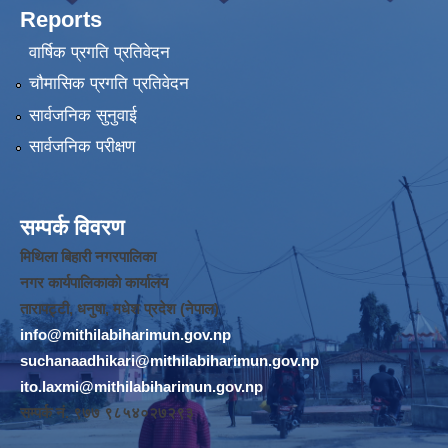
Reports
वार्षिक प्रगति प्रतिवेदन
चौमासिक प्रगति प्रतिवेदन
सार्वजनिक सुनुवाई
सार्वजनिक परीक्षण
सम्पर्क विवरण
मिथिला बिहारी नगरपालिका
नगर कार्यपालिकाको कार्यालय
तारापट्टी, धनुषा, मधेश प्रदेश (नेपाल)
info@mithilabiharimun.gov.np
suchanaadhikari@mithilabiharimun.gov.np
ito.laxmi@mithilabiharimun.gov.np
सम्पर्क नं. ‌९७७ ९८५४०२७२९३