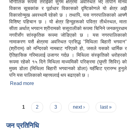
भौगोलिक रूपमा तराईको सुगम क्षेत्रमा अवस्थित भए तापनि मानव
विकास सूचकांक र पूर्वाधार विकासको दृष्टिकोणले यो क्षेत्र अझै
विकासोन्मुख अवस्थामै रहेको छ । तथापि, यस नगरपालिकाको आफ्नै
विशिष्ट पहिचान छ । यो क्षेत्र हिन्दुहरूको पवित्र तीर्थस्थल, माता
सीता अर्थात् भगवान श्रीरामको ससुरालीको रूपमा चिनिने जनकपुरधाम
नगरीसँग सांस्कृतिक रूपमा जोडिएको छ । यस नगरपालिकाको
नामाकरण यसै क्षेत्रमा अवस्थित प्रसिद्ध "मिथिला बिहारी भगवान"
(श्रीराम) को मन्दिरको नामबाट गरिएको हो, जसले यसको धार्मिक र
ऐतिहासिक गरिमालाई उजागर गर्दछ । मिथिला संस्कृतिको धरोहरको
रूपमा रहेको १५ दिने मिथिला माध्यमिकी परिक्रमा (घुम्ती शिविर) को
मुख्य डोला (मिथिला बिहारी भगवानको डोला) यहीँबाट प्रारम्भ हुनुले
पनि यस पालिकाको महत्त्वलाई थप बढाएको छ ।
Read more
about संक्षिप्त परिचय
Pages
1
2
3
next ›
last »
जन प्रतिनिधि