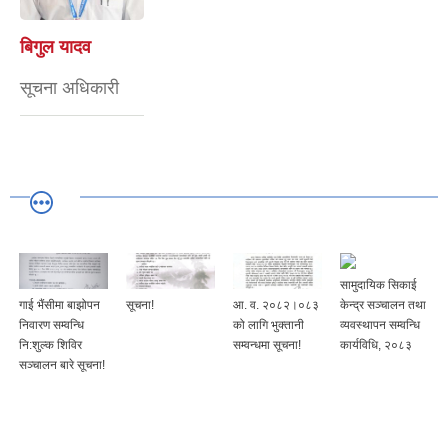
बिगुल यादव
सूचना अधिकारी
सामुदायिक सिकाई
केन्द्र सञ्चालन तथा
गाई भैंसीमा बाझोपन
सूचना!
आ. व. २०८२।०८३
व्यवस्थापन सम्वन्धि
निवारण सम्वन्धि
को लागि भुक्तानी
कार्यविधि, २०८३
नि:शुल्क शिविर
सम्वन्धमा सूचना!
सञ्चालन बारे सूचना!