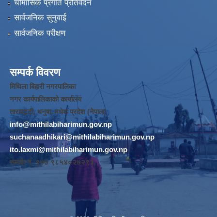
चौमासिक प्रगति प्रतिवेदन
सार्वजनिक सुनुवाई
सार्वजनिक परीक्षण
सम्पर्क विवरण
मिथिला बिहारी नगरपालिका
नगर कार्यपालिकाको कार्यालय
तारापट्टी, धनुषा, मधेश प्रदेश (नेपाल)
info@mithilabiharimun.gov.np
suchanaadhikari@mithilabiharimun.gov.np
ito.laxmi@mithilabiharimun.gov.np
सम्पर्क नं. ‌९७७ ९८५४०२७२९३