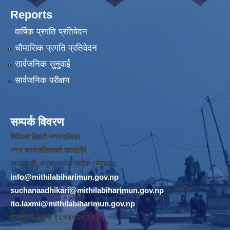
Reports
वार्षिक प्रगति प्रतिवेदन
चौमासिक प्रगति प्रतिवेदन
सार्वजनिक सुनुवाई
सार्वजनिक परीक्षण
सम्पर्क विवरण
मिथिला बिहारी नगरपालिका
नगर कार्यपालिकाको कार्यालय
तारापट्टी, धनुषा, मधेश प्रदेश (नेपाल)
info@mithilabiharimun.gov.np
suchanaadhikari@mithilabiharimun.gov.np
ito.laxmi@mithilabiharimun.gov.np
सम्पर्क नं. ‌९७७ ९८५४०२७२९३