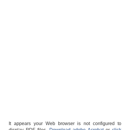
It appears your Web browser is not configured to
display PDF files.
Download adobe Acrobat
or
click