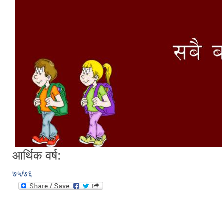
आर्थिक वर्ष:
७५/७६