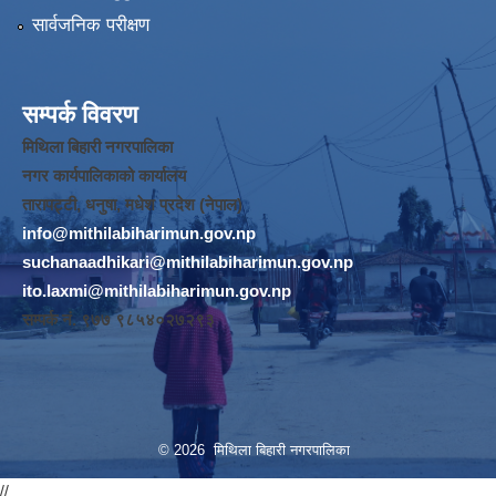
सार्वजनिक परीक्षण
सम्पर्क विवरण
मिथिला बिहारी नगरपालिका
नगर कार्यपालिकाको कार्यालय
तारापट्टी, धनुषा, मधेश प्रदेश (नेपाल)
info@mithilabiharimun.gov.np
suchanaadhikari@mithilabiharimun.gov.np
ito.laxmi@mithilabiharimun.gov.np
सम्पर्क नं. ‌९७७ ९८५४०२७२९३
© 2026 मिथिला बिहारी नगरपालिका
//