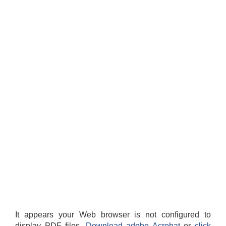
It appears your Web browser is not configured to
display PDF files.
Download adobe Acrobat
or
click