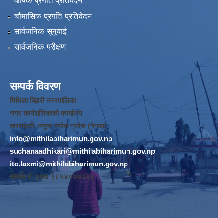
वार्षिक प्रगति प्रतिवेदन
चौमासिक प्रगति प्रतिवेदन
सार्वजनिक सुनुवाई
सार्वजनिक परीक्षण
सम्पर्क विवरण
मिथिला बिहारी नगरपालिका
नगर कार्यपालिकाको कार्यालय
तारापट्टी, धनुषा, मधेश प्रदेश (नेपाल)
info@mithilabiharimun.gov.np
suchanaadhikari@mithilabiharimun.gov.np
ito.laxmi@mithilabiharimun.gov.np
सम्पर्क नं. ‌९७७ ९८५४०२७२९३