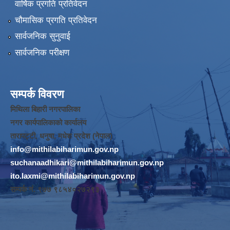
वार्षिक प्रगति प्रतिवेदन
चौमासिक प्रगति प्रतिवेदन
सार्वजनिक सुनुवाई
सार्वजनिक परीक्षण
सम्पर्क विवरण
मिथिला बिहारी नगरपालिका
नगर कार्यपालिकाको कार्यालय
तारापट्टी, धनुषा, मधेश प्रदेश (नेपाल)
info@mithilabiharimun.gov.np
suchanaadhikari@mithilabiharimun.gov.np
ito.laxmi@mithilabiharimun.gov.np
सम्पर्क नं. ‌९७७ ९८५४०२७२९३