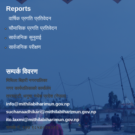
Reports
वार्षिक प्रगति प्रतिवेदन
चौमासिक प्रगति प्रतिवेदन
सार्वजनिक सुनुवाई
सार्वजनिक परीक्षण
सम्पर्क विवरण
मिथिला बिहारी नगरपालिका
नगर कार्यपालिकाको कार्यालय
तारापट्टी, धनुषा, मधेश प्रदेश (नेपाल)
info@mithilabiharimun.gov.np
suchanaadhikari@mithilabiharimun.gov.np
ito.laxmi@mithilabiharimun.gov.np
सम्पर्क नं. ‌९७७ ९८५४०२७२९३